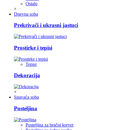
Ostalo
+
Dnevna soba
Prekrivači i ukrasni jastuci
Prostirke i tepisi
Tepisi
Dekoracija
+
Spavaća soba
Posteljina
Posteljina za bračni krevet