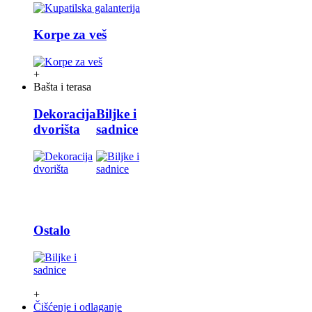
Korpe za veš
+
Bašta i terasa
Dekoracija
Biljke i
dvorišta
sadnice
Ostalo
+
Čišćenje i odlaganje