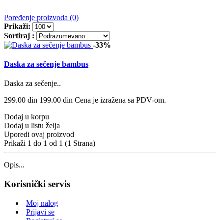
Poređenje proizvoda (0)
Prikaži:
Sortiraj :
-33%
Daska za sečenje bambus
Daska za sečenje..
299.00 din
199.00 din
Cena je izražena sa PDV-om.
Dodaj u korpu
Dodaj u listu želja
Uporedi ovaj proizvod
Prikaži 1 do 1 od 1 (1 Strana)
Opis...
Korisnički servis
Moj nalog
Prijavi se