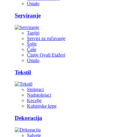
Ostalo
Serviranje
Tanjiri
Servisi za ručavanje
Šolje
Čaše
Činije Ovali Etažeri
Ostalo
Tekstil
Stolnjaci
Nadstolnjaci
Kecelje
Kuhinjske krpe
Dekoracija
Salvete