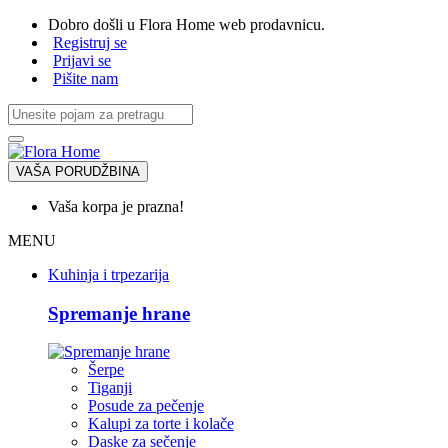
Dobro došli u Flora Home web prodavnicu.
Registruj se
Prijavi se
Pišite nam
VAŠA PORUDŽBINA
Vaša korpa je prazna!
MENU
Kuhinja i trpezarija
Spremanje hrane
Šerpe
Tiganji
Posude za pečenje
Kalupi za torte i kolače
Daske za sečenje