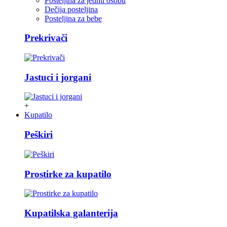
Posteljina za jednu osobu
Dečija posteljina
Posteljina za bebe
Prekrivači
Jastuci i jorgani
+
Kupatilo
Peškiri
Prostirke za kupatilo
Kupatilska galanterija