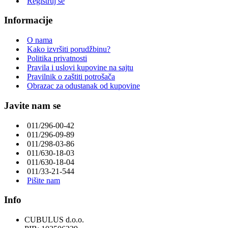
Registruj se
Informacije
O nama
Kako izvršiti porudžbinu?
Politika privatnosti
Pravila i uslovi kupovine na sajtu
Pravilnik o zaštiti potrošača
Obrazac za odustanak od kupovine
Javite nam se
011/296-00-42
011/296-09-89
011/298-03-86
011/630-18-03
011/630-18-04
011/33-21-544
Pišite nam
Info
CUBULUS d.o.o.