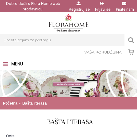
Dobro došli u Flora Home web
prodavnicu.
Registruj se
Prijavi se
Pišite nam
VAŠA PORUDŽBINA
MENU
Početna
Bašta i terasa
BAŠTA I TERASA
Opis...