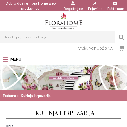
Dobro došli u Flora Home web
prodavnicu.
Registruj se
Prijavi se
Pišite nam
VAŠA PORUDŽBINA
MENU
Početna
Kuhinja i trpezarija
KUHINJA I TRPEZARIJA
Opis..